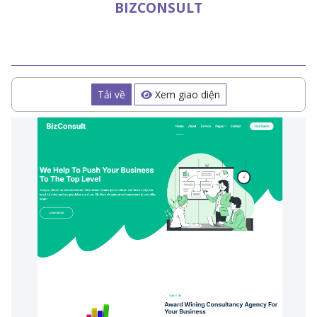
BIZCONSULT
Tải về
Xem giao diện