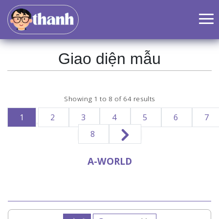
Giao diện mẫu
Showing
1
to
8
of
64
results
1
2
3
4
5
6
7
8
A-WORLD