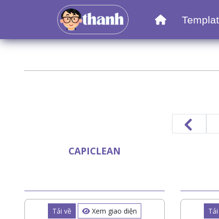
Templa
CAPICLEAN
Tải về
Xem giao diện
Tải