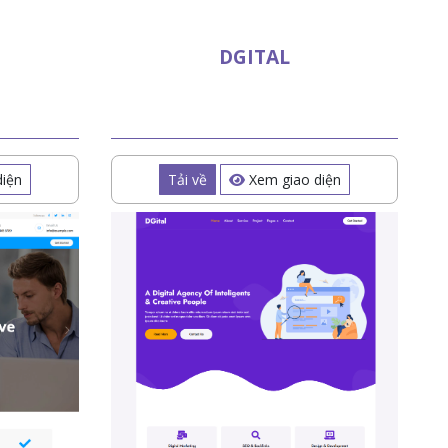
DGITAL
iện
Tải về
Xem giao diện