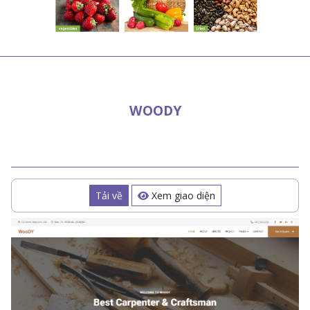
WOODY
Tải về
Xem giao diện