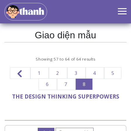
Giao diện mẫu
Showing
57
to
64
of
64
results
1
2
3
4
5
6
7
8
THE DESIGN THINKING SUPERPOWERS